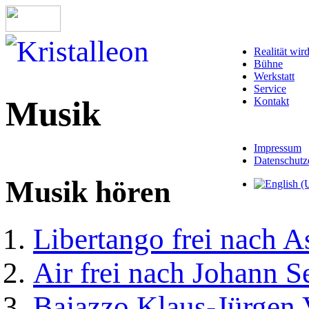
Realität wir
Bühne
Werkstatt
Service
Musik
Kontakt
Impressum
Datenschutz
Musik hören
Libertango
frei nach A
Air
frei nach Johann S
Bajazzo
Klaus-Jürgen 